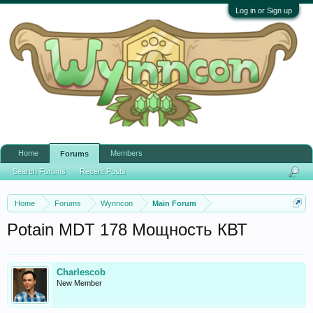
Log in or Sign up
Home
Members
Forums
Search Forums
Recent Posts
Home
Forums
Wynncon
Main Forum
Potain MDT 178 Мощность КВТ
Charlescob
New Member