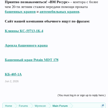
Приятно познакомиться!
«ВМ Ресурс»
– контора с более
чем 20-ти летним стажем передачи помощи проката
башенных кранов
автомобильных кранов
и
.
Сайт нашей компании обычного ищут по фразам:
Клинцы КС-55713-1К-4
Аренда башенного крана
Башенный кран Potain MDT 178
КБ-405-1А
Jun 2, 2026
(You must log in or sign up to reply here.)
Home
Forums
Wynncon
Main Forum